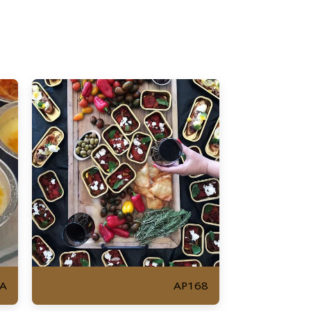
A
AP168