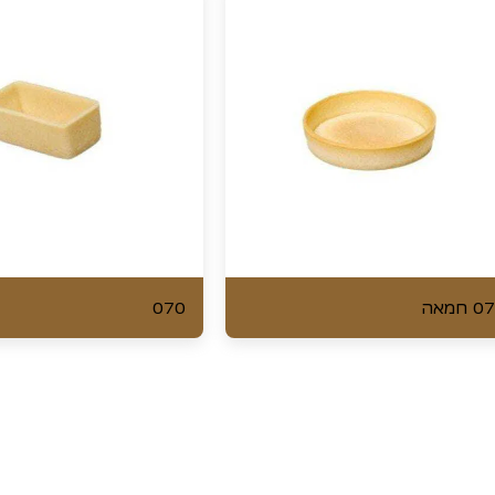
 חמאה
070