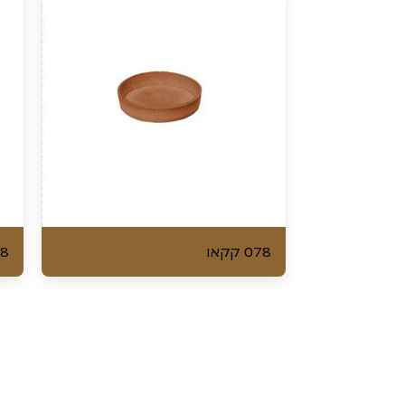
078 קקאו
078