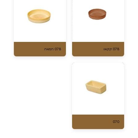
078 קקאו
078 חמאה
070