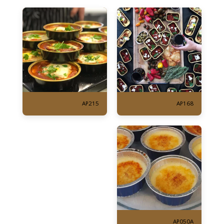
AP215
AP168
AP050A