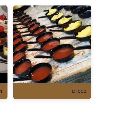
1
DF060